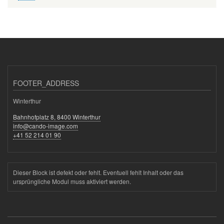
FOOTER_ADDRESS
Winterthur
Bahnhofplatz 8, 8400 Winterthur
info@cando-image.com
+41 52 214 01 90
Dieser Block ist defekt oder fehlt. Eventuell fehlt Inhalt oder das
ursprüngliche Modul muss aktiviert werden.