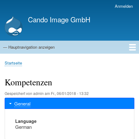
Direkt
Anmelden
Benutzermenü
zum
Cando Image GmbH
Inhalt
— Hauptnavigation anzeigen
Hauptnavigation
Startseite
Kompetenzen
Referenzen
Blog
Jobs
Über uns
Startseite
Pfadnavigation
Kompetenzen
Gespeichert von
admin
am
Fr., 06/01/2018 - 13:32
General
Language
German