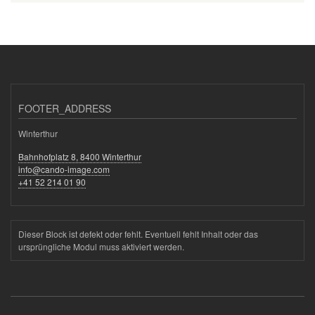
FOOTER_ADDRESS
Winterthur
Bahnhofplatz 8, 8400 Winterthur
info@cando-image.com
+41 52 214 01 90
Dieser Block ist defekt oder fehlt. Eventuell fehlt Inhalt oder das
ursprüngliche Modul muss aktiviert werden.